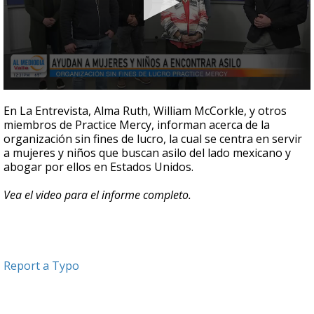
0
seconds
En La Entrevista, Alma Ruth, William McCorkle, y otros
of
miembros de Practice Mercy, informan acerca de la
6
organización sin fines de lucro, la cual se centra en servir
minutes,
49
a mujeres y niños que buscan asilo del lado mexicano y
seconds
abogar por ellos en Estados Unidos.
Vea el video para el informe completo.
Report a Typo