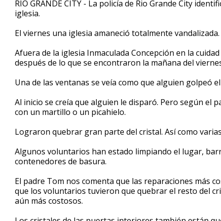
RIO GRANDE CITY - La policía de Rio Grande City identif
of
iglesia.
2
minutes,
29
El viernes una iglesia amaneció totalmente vandalizada.
seconds
Volume
90%
Afuera de la iglesia Inmaculada Concepción en la cuida
después de lo que se encontraron la mañana del viernes
Una de las ventanas se veía como que alguien golpeó el c
Al inicio se creía que alguien le disparó. Pero según e
con un martillo o un picahielo.
Lograron quebrar gran parte del cristal. Así como varias 
Algunos voluntarios han estado limpiando el lugar, barr
contenedores de basura.
El padre Tom nos comenta que las reparaciones más cos
que los voluntarios tuvieron que quebrar el resto del cr
aún más costosos.
Los cristales de las puertas interiores también están q