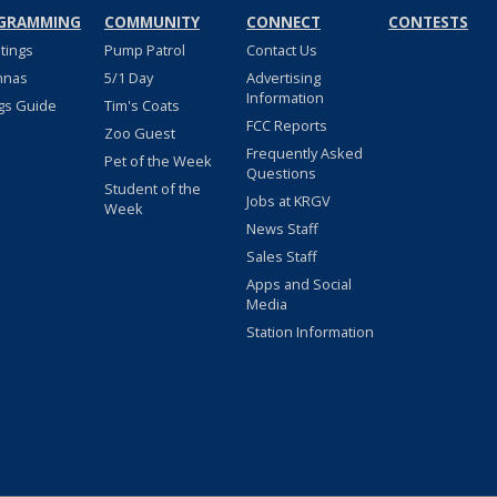
GRAMMING
COMMUNITY
CONNECT
CONTESTS
stings
Pump Patrol
Contact Us
nnas
5/1 Day
Advertising
Information
gs Guide
Tim's Coats
FCC Reports
Zoo Guest
Frequently Asked
Pet of the Week
Questions
Student of the
Jobs at KRGV
Week
News Staff
Sales Staff
Apps and Social
Media
Station Information