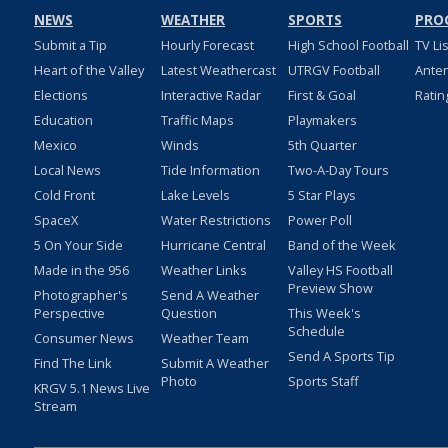
NEWS
WEATHER
SPORTS
PRO
Submit a Tip
Hourly Forecast
High School Football
TV Li
Heart of the Valley
Latest Weathercast
UTRGV Football
Ante
Elections
Interactive Radar
First & Goal
Ratin
Education
Traffic Maps
Playmakers
Mexico
Winds
5th Quarter
Local News
Tide Information
Two-A-Day Tours
Cold Front
Lake Levels
5 Star Plays
SpaceX
Water Restrictions
Power Poll
5 On Your Side
Hurricane Central
Band of the Week
Made in the 956
Weather Links
Valley HS Football
Preview Show
Photographer's
Send A Weather
Perspective
Question
This Week's
Schedule
Consumer News
Weather Team
Send A Sports Tip
Find The Link
Submit A Weather
Photo
Sports Staff
KRGV 5.1 News Live
Stream