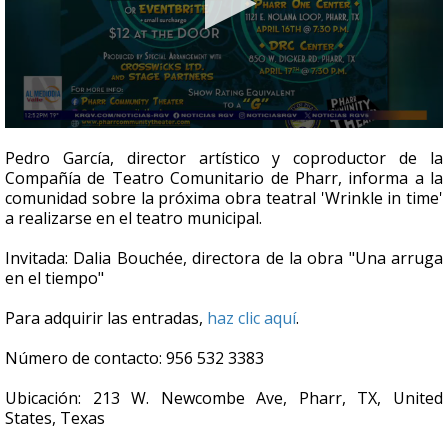
0
seconds
Pedro García, director artístico y coproductor de la
of
Compañía de Teatro Comunitario de Pharr, informa a la
4
comunidad sobre la próxima obra teatral 'Wrinkle in time'
minutes,
17
a realizarse en el teatro municipal.
seconds
Invitada: Dalia Bouchée, directora de la obra "Una arruga
en el tiempo"
Para adquirir las entradas,
haz clic aquí
.
Número de contacto: 956 532 3383
Ubicación: 213 W. Newcombe Ave, Pharr, TX, United
States, Texas