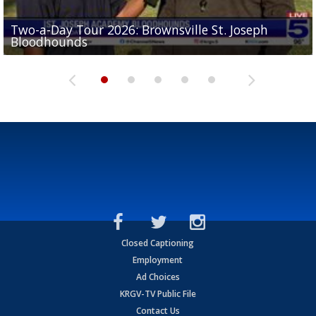
Two-a-Day Tour 2026: Brownsville St. Joseph
Two-a-Day Tour 2026: St. Joseph Academy
Sit-down interview with UTRGV wide receiver
Bloodhounds
Bloodhounds
Two-a-Day Tour 2026: Sharyland Rattlers
Tavian Cord
Two-a-Day Tour 2026: Raymondville Bearkats
Closed Captioning
Employment
Ad Choices
KRGV-TV Public File
Contact Us