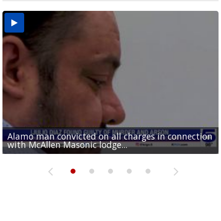
Alamo man convicted on all charges in connection
Running for RGV students: Ultrarunners tackle 24-
Mission road construction project changes drop-
Cameron County raises daily beach access fee to
Movie filmed in Brownsville now streaming
with McAllen Masonic lodge...
hour treadmill challenge at Top Gym...
off routes at Bryan Elementary
$15
nationwide