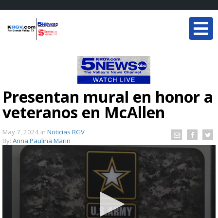
Presentan mural en honor a
veteranos en McAllen
May 7, 2024
in
Noticias RGV
By:
Anna Paulina Marin