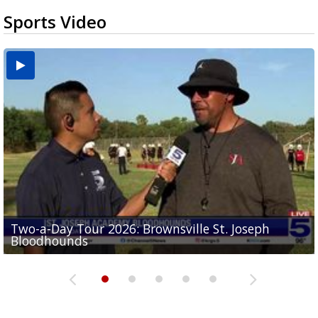
Sports Video
Two-a-Day Tour 2026: Brownsville St. Joseph
Two-a-Day Tour 2026: St. Joseph Academy
Sit-down interview with UTRGV wide receiver
Bloodhounds
Bloodhounds
Two-a-Day Tour 2026: Sharyland Rattlers
Tavian Cord
Two-a-Day Tour 2026: Raymondville Bearkats