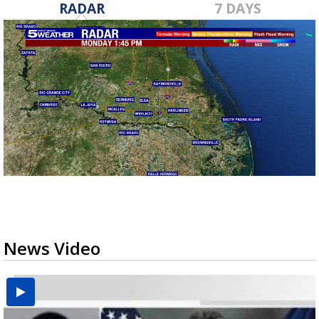
RADAR
7 DAYS
News Video