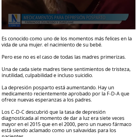
0
seconds
Es conocido como uno de los momentos más felices en la
of
vida de una mujer. el nacimiento de su bebé.
2
minutes,
42
Pero ese no es el caso de todas las madres primerizas.
seconds
Una de cada siete madres tiene sentimientos de tristeza,
inutilidad, culpabilidad e incluso suicidio.
La depresión posparto está aumentando. Hay un
medicamento recientemente aprobado por la F-D-A que
ofrece nuevas esperanzas a los padres.
Los C-D-C descubrió que la tasa de depresión
diagnosticada al momento de dar a luz era siete veces
mayor en el 2015 que en el 2000, pero un nuevo fármaco
está siendo aclamado como un salvavidas para los
pacientes.