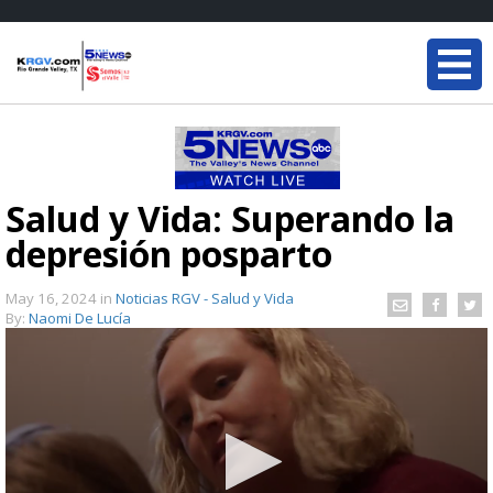
Salud y Vida: Superando la
depresión posparto
May 16, 2024
in
Noticias RGV - Salud y Vida
By:
Naomi De Lucía