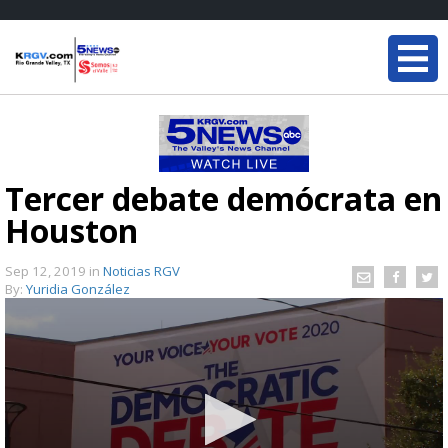
Tercer debate demócrata en
Houston
Sep 12, 2019
in
Noticias RGV
By:
Yuridia González