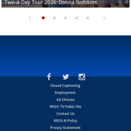
Two-a-Day Tour 2026: Donna Redskins
Two-a-Day Tour 2026: Brownsville Pace Vikings
Two-a-Day Tour 2026: La Joya Coyotes
Two-a-Day Tour 2026: Rio Hondo Bobcats
Bloodhounds
Closed Captioning
Employment
Ad Choices
KRGV-TV Public File
Contact Us
KRGV AI Policy
Privacy Statement