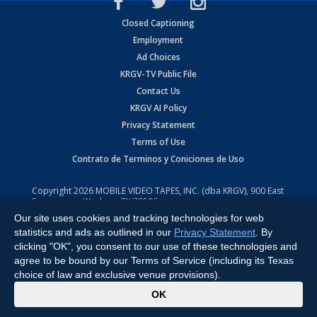
Closed Captioning
Employment
Ad Choices
KRGV-TV Public File
Contact Us
KRGV AI Policy
Privacy Statement
Terms of Use
Contrato de Terminos y Coniciones de Uso
Copyright
2026
MOBILE VIDEO TAPES, INC. (dba KRGV), 900 East
Expressway, Weslaco, TX 78596.
Our site uses cookies and tracking technologies for web
All Rights Reserved. Powered by:
Ruby Shore Software
statistics and ads as outlined in our
Privacy Statement
. By
clicking "OK", you consent to our use of these technologies and
agree to be bound by our Terms of Service (including its Texas
choice of law and exclusive venue provisions).
x
OK