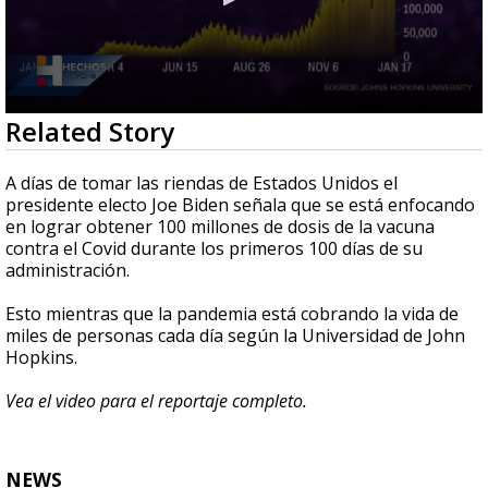
0
Related Story
seconds
of
1
A días de tomar las riendas de Estados Unidos el
minute,
presidente electo Joe Biden señala que se está enfocando
41
en lograr obtener 100 millones de dosis de la vacuna
seconds
contra el Covid durante los primeros 100 días de su
administración.
Esto mientras que la pandemia está cobrando la vida de
miles de personas cada día según la Universidad de John
Hopkins.
Vea el video para el reportaje completo.
NEWS