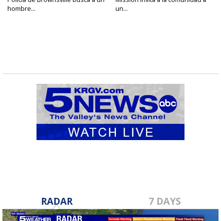
hombre...
un...
RADAR
7 DAYS