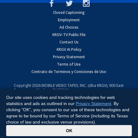
Closed Captioning
Employment
Ad Choices
KRGV-TV Public File
Contact Us
KRGV AI Policy
Privacy Statement
Terms of Use
Contrato de Terminos y Coniciones de Uso
Copyright
2026
MOBILE VIDEO TAPES, INC. (dba KRGV), 900 East
Expressway, Weslaco, TX 78596.
Our site uses cookies and tracking technologies for web
All Rights Reserved. Powered by:
Ruby Shore Software
statistics and ads as outlined in our
Privacy Statement
. By
clicking "OK", you consent to our use of these technologies and
agree to be bound by our Terms of Service (including its Texas
choice of law and exclusive venue provisions).
x
OK