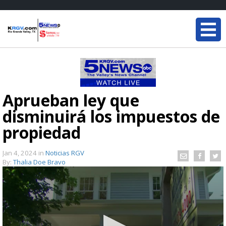
Aprueban ley que
disminuirá los impuestos de
propiedad
Jan 4, 2024
in
Noticias RGV
By:
Thalia Doe Bravo