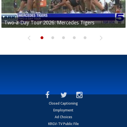
Two-a-Day Tour 2026: Mercedes Tigers
Two-a-Day Tour 2026: Progreso Red Ants
Two-a-Day Tour 2026: Donna Redskins
Two-a-Day Tour 2026: Brownsville Pace Vikings
Two-a-Day Tour 2026: La Joya Coyotes
Closed Captioning
Employment
Ad Choices
KRGV-TV Public File