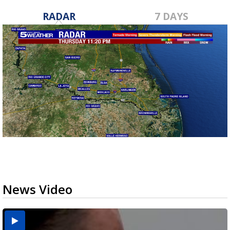
RADAR
7 DAYS
News Video