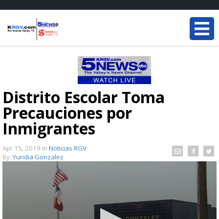
Distrito Escolar Toma
Precauciones por
Inmigrantes
Apr 15, 2019
in
Noticias RGV
By:
Yuridia Gonzalez