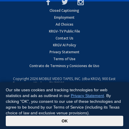
Closed Captioning
Employment
Ad Choices
KRGV-TV Public File
Contact Us
KRGV AI Policy
Privacy Statement
Terms of Use
Contrato de Terminos y Coniciones de Uso
Copyright
2026
MOBILE VIDEO TAPES, INC. (dba KRGV), 900 East
Expressway, Weslaco, TX 78596.
Our site uses cookies and tracking technologies for web
All Rights Reserved. Powered by:
Ruby Shore Software
statistics and ads as outlined in our
Privacy Statement
. By
clicking "OK", you consent to our use of these technologies and
agree to be bound by our Terms of Service (including its Texas
choice of law and exclusive venue provisions).
x
OK