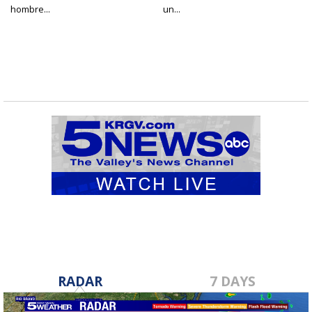
hombre...
un...
RADAR
7 DAYS