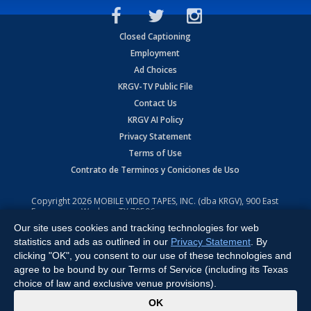
Closed Captioning
Employment
Ad Choices
KRGV-TV Public File
Contact Us
KRGV AI Policy
Privacy Statement
Terms of Use
Contrato de Terminos y Coniciones de Uso
Copyright
2026
MOBILE VIDEO TAPES, INC. (dba KRGV), 900 East
Expressway, Weslaco, TX 78596.
Our site uses cookies and tracking technologies for web
All Rights Reserved. Powered by:
Ruby Shore Software
statistics and ads as outlined in our
Privacy Statement
. By
clicking "OK", you consent to our use of these technologies and
agree to be bound by our Terms of Service (including its Texas
choice of law and exclusive venue provisions).
x
OK