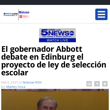
El gobernador Abbott
debate en Edinburg el
proyecto de ley de selección
escolar
Feb 6, 2025
in
Noticias RGV
By:
Marlen Sosa