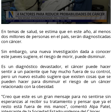
0
seconds
En temas de salud, se estima que en este año, al menos
of
dos millones de personas en el país, serán diagnosticadas
2
con cáncer.
minutes,
24
seconds
Sin embargo, una nueva investigación dada a conocer
este jueves sugiere, el riesgo de morir, puede disminuir.
Es un diagnóstico devastador, el cáncer puede hacer
sentir a un paciente que hay mucho fuera de su control,
pero un nuevo estudio sugiere que existen cosas que se
pueden hacer para disminuir el riesgo de un cáncer
relacionado con la obesidad.
"Creo que este es un gran mensaje para no sentirse sin
esperanzas al recibir su tratamiento y pensar que ya el
resto está fuera de mis manos", comentó Alpa Patel,
integrante de la Sociedad Estadounidense del Cáncer.