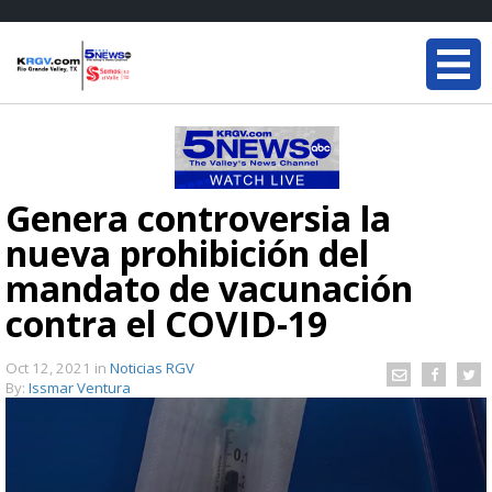
Genera controversia la
nueva prohibición del
mandato de vacunación
contra el COVID-19
Oct 12, 2021
in
Noticias RGV
By:
Issmar Ventura