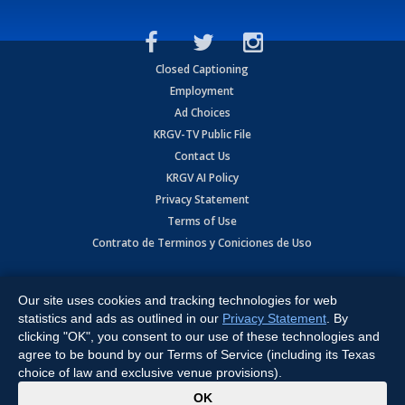
Closed Captioning
Employment
Ad Choices
KRGV-TV Public File
Contact Us
KRGV AI Policy
Privacy Statement
Terms of Use
Contrato de Terminos y Coniciones de Uso
Copyright
2026
MOBILE VIDEO TAPES, INC. (dba KRGV), 900 East
Expressway, Weslaco, TX 78596.
Our site uses cookies and tracking technologies for web
statistics and ads as outlined in our
Privacy Statement
. By
All Rights Reserved. Powered by:
Ruby Shore Software
clicking "OK", you consent to our use of these technologies and
agree to be bound by our Terms of Service (including its Texas
choice of law and exclusive venue provisions).
x
OK