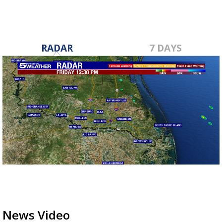
RADAR
7 DAYS
News Video