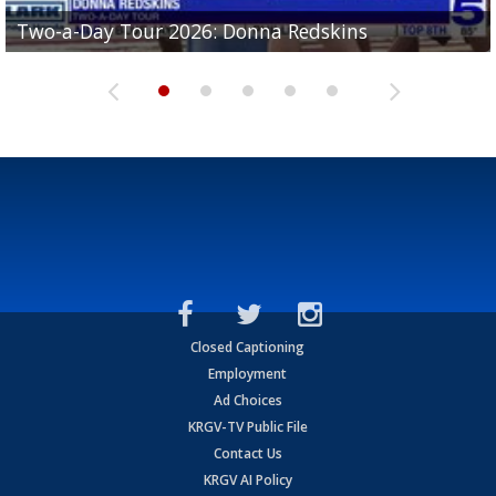
Two-a-Day Tour 2026: Brownsville St. Joseph
Two-a-Day Tour 2026: Donna Redskins
Two-a-Day Tour 2026: Brownsville Pace Vikings
Two-a-Day Tour 2026: La Joya Coyotes
Two-a-Day Tour 2026: Rio Hondo Bobcats
Bloodhounds
Closed Captioning
Employment
Ad Choices
KRGV-TV Public File
Contact Us
KRGV AI Policy