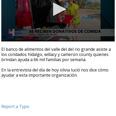
0
seconds
El banco de alimentos del valle del del rio grande asiste a
of
los condados hidalgo, willacy y cameron county quienes
2
brindan ayuda a 66 mil familias por semana.
minutes,
47
seconds
En la entrevista del día de hoy olivia lució nos dice cómo
ayudar a esta importante organización.
Report a Typo