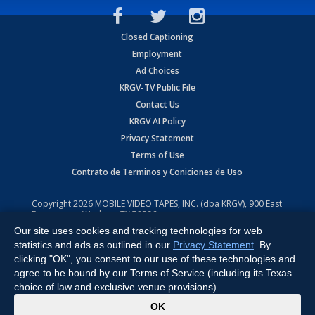
Closed Captioning
Employment
Ad Choices
KRGV-TV Public File
Contact Us
KRGV AI Policy
Privacy Statement
Terms of Use
Contrato de Terminos y Coniciones de Uso
Copyright
2026
MOBILE VIDEO TAPES, INC. (dba KRGV), 900 East
Expressway, Weslaco, TX 78596.
Our site uses cookies and tracking technologies for web
All Rights Reserved. Powered by:
Ruby Shore Software
statistics and ads as outlined in our
Privacy Statement
. By
clicking "OK", you consent to our use of these technologies and
agree to be bound by our Terms of Service (including its Texas
choice of law and exclusive venue provisions).
x
OK