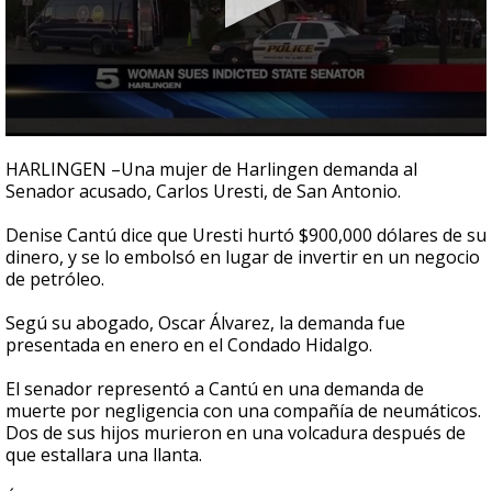
0
seconds
HARLINGEN –Una mujer de Harlingen demanda al
of
Senador acusado, Carlos Uresti, de San Antonio.
1
minute,
25
Denise Cantú dice que Uresti hurtó $900,000 dólares de su
seconds
dinero, y se lo embolsó en lugar de invertir en un negocio
de petróleo.
Segú su abogado, Oscar Álvarez, la demanda fue
presentada en enero en el Condado Hidalgo.
El senador representó a Cantú en una demanda de
muerte por negligencia con una compañía de neumáticos.
Dos de sus hijos murieron en una volcadura después de
que estallara una llanta.