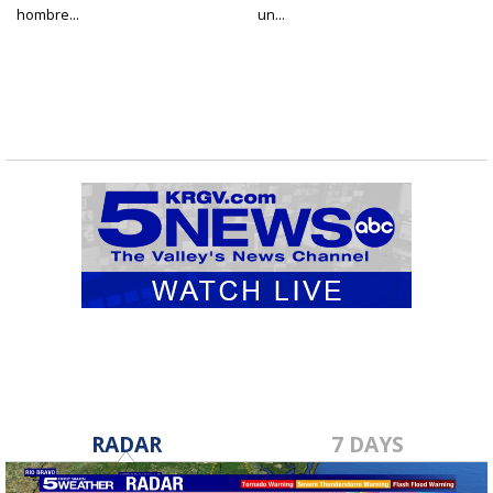
hombre...
un...
RADAR
7 DAYS