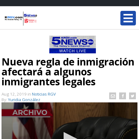
Nueva regla de inmigración
afectará a algunos
inmigrantes legales
Aug 12, 2019
in
Noticias RGV
By:
Yuridia González