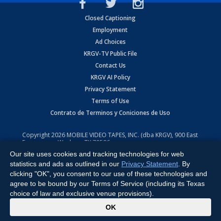
Closed Captioning
Employment
Ad Choices
KRGV-TV Public File
Contact Us
KRGV AI Policy
Privacy Statement
Terms of Use
Contrato de Terminos y Coniciones de Uso
Copyright
2026
MOBILE VIDEO TAPES, INC. (dba KRGV), 900 East
Expressway, Weslaco, TX 78596.
Our site uses cookies and tracking technologies for web
All Rights Reserved. Powered by:
Ruby Shore Software
statistics and ads as outlined in our
Privacy Statement
. By
clicking "OK", you consent to our use of these technologies and
agree to be bound by our Terms of Service (including its Texas
choice of law and exclusive venue provisions).
x
OK