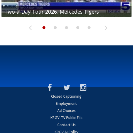
Two-a-Day Tour 2026: Mercedes Tigers
Two-a-Day Tour 2026: Progreso Red Ants
Two-a-Day Tour 2026: Donna Redskins
Two-a-Day Tour 2026: Brownsville Pace Vikings
Two-a-Day Tour 2026: La Joya Coyotes
Closed Captioning
Employment
Ad Choices
KRGV-TV Public File
Contact Us
KRGV AI Policy