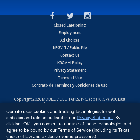
Closed Captioning
Employment
Ad Choices
KRGV-TV Public File
Contact Us
KRGV AI Policy
Privacy Statement
Terms of Use
Contrato de Terminos y Coniciones de Uso
Copyright
2026
MOBILE VIDEO TAPES, INC. (dba KRGV), 900 East
Expressway, Weslaco, TX 78596.
Our site uses cookies and tracking technologies for web
All Rights Reserved. Powered by:
Ruby Shore Software
statistics and ads as outlined in our
Privacy Statement
. By
clicking "OK", you consent to our use of these technologies and
agree to be bound by our Terms of Service (including its Texas
choice of law and exclusive venue provisions).