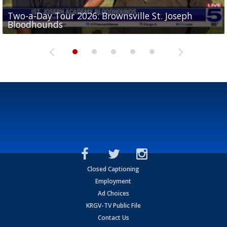
Two-a-Day Tour 2026: Brownsville St. Joseph
Two-a-Day Tour 2026: St. Joseph Academy
Sit-down interview with UTRGV wide receiver
Bloodhounds
Bloodhounds
Two-a-Day Tour 2026: Sharyland Rattlers
Tavian Cord
Two-a-Day Tour 2026: Raymondville Bearkats
Closed Captioning
Employment
Ad Choices
KRGV-TV Public File
Contact Us