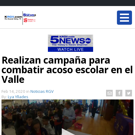
Realizan campaña para
combatir acoso escolar en el
Valle
Feb 14, 2020
in
Noticias RGV
By:
Lya Yllades