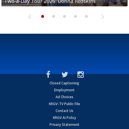
Two-a-Day Tour 2026: Donna Redskins
Two-a-Day Tour 2026: Brownsville Pace Vikings
Two-a-Day Tour 2026: La Joya Coyotes
Two-a-Day Tour 2026: Rio Hondo Bobcats
Bloodhounds
Closed Captioning
Employment
Ad Choices
KRGV-TV Public File
Contact Us
KRGV AI Policy
Privacy Statement