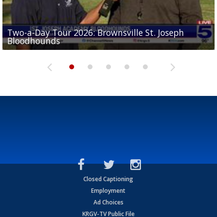
Two-a-Day Tour 2026: Brownsville St. Joseph
Two-a-Day Tour 2026: St. Joseph Academy
Sit-down interview with UTRGV wide receiver
Bloodhounds
Bloodhounds
Two-a-Day Tour 2026: Sharyland Rattlers
Tavian Cord
Two-a-Day Tour 2026: Raymondville Bearkats
Closed Captioning
Employment
Ad Choices
KRGV-TV Public File