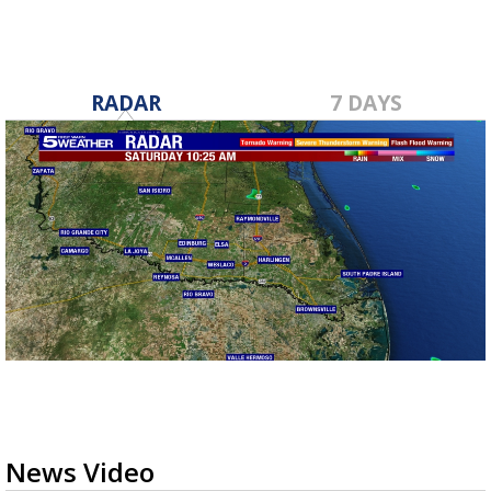
RADAR
7 DAYS
News Video