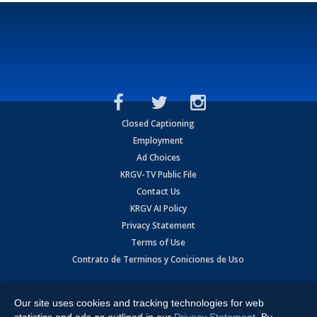
Closed Captioning
Employment
Ad Choices
KRGV-TV Public File
Contact Us
KRGV AI Policy
Privacy Statement
Terms of Use
Contrato de Terminos y Coniciones de Uso
Copyright
2026
MOBILE VIDEO TAPES, INC. (dba KRGV), 900 East
Expressway, Weslaco, TX 78596.
Our site uses cookies and tracking technologies for web