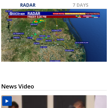
RADAR
7 DAYS
News Video