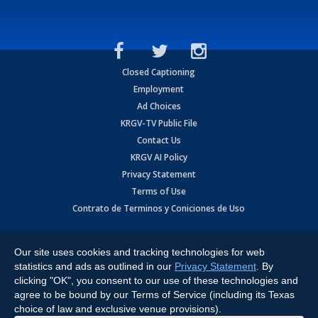
Closed Captioning
Employment
Ad Choices
KRGV-TV Public File
Contact Us
KRGV AI Policy
Privacy Statement
Terms of Use
Contrato de Terminos y Coniciones de Uso
Copyright
2026
MOBILE VIDEO TAPES, INC. (dba KRGV), 900 East
Expressway, Weslaco, TX 78596.
Our site uses cookies and tracking technologies for web
statistics and ads as outlined in our
Privacy Statement
. By
All Rights Reserved. Powered by:
Ruby Shore Software
clicking "OK", you consent to our use of these technologies and
agree to be bound by our Terms of Service (including its Texas
choice of law and exclusive venue provisions).