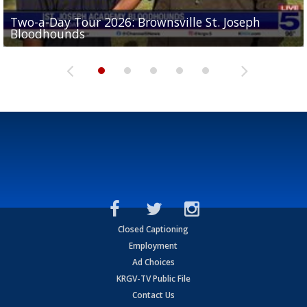
Two-a-Day Tour 2026: Brownsville St. Joseph
Two-a-Day Tour 2026: St. Joseph Academy
Sit-down interview with UTRGV wide receiver
Bloodhounds
Bloodhounds
Two-a-Day Tour 2026: Sharyland Rattlers
Tavian Cord
Two-a-Day Tour 2026: Raymondville Bearkats
Closed Captioning
Employment
Ad Choices
KRGV-TV Public File
Contact Us