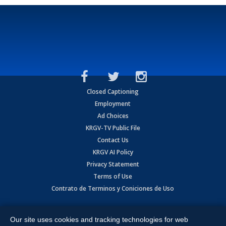
Closed Captioning
Employment
Ad Choices
KRGV-TV Public File
Contact Us
KRGV AI Policy
Privacy Statement
Terms of Use
Contrato de Terminos y Coniciones de Uso
Copyright
2026
MOBILE VIDEO TAPES, INC. (dba KRGV), 900 East
Expressway, Weslaco, TX 78596.
Our site uses cookies and tracking technologies for web