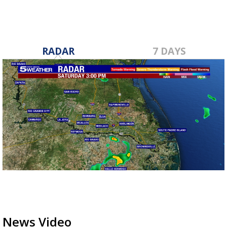
RADAR
7 DAYS
News Video