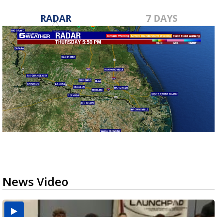
RADAR
7 DAYS
News Video