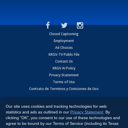
Closed Captioning
Employment
Ad Choices
KRGV-TV Public File
Contact Us
KRGV AI Policy
Privacy Statement
Terms of Use
Contrato de Terminos y Coniciones de Uso
Copyright
2026
MOBILE VIDEO TAPES, INC. (dba KRGV), 900 East
Expressway, Weslaco, TX 78596.
Our site uses cookies and tracking technologies for web
statistics and ads as outlined in our
Privacy Statement
. By
All Rights Reserved. Powered by:
Ruby Shore Software
clicking "OK", you consent to our use of these technologies and
agree to be bound by our Terms of Service (including its Texas