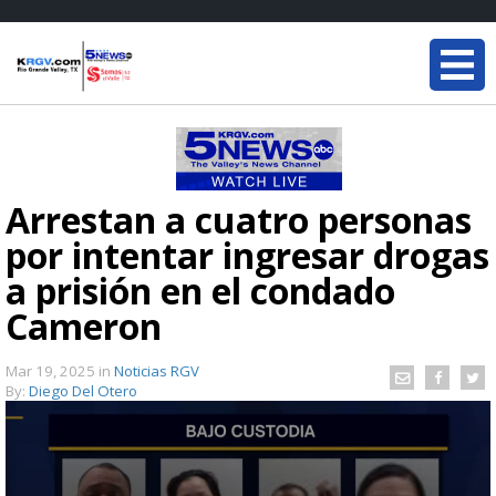
Arrestan a cuatro personas
por intentar ingresar drogas
a prisión en el condado
Cameron
Mar 19, 2025
in
Noticias RGV
By:
Diego Del Otero