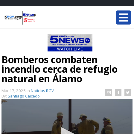
Bomberos combaten
incendio cerca de refugio
natural en Álamo
Mar 17, 2025
in
Noticias RGV
By:
Santiago Caicedo