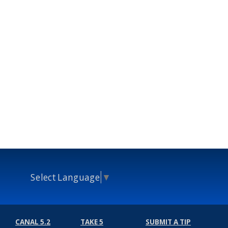
Select Language
▼
CANAL 5.2
TAKE 5
SUBMIT A TIP