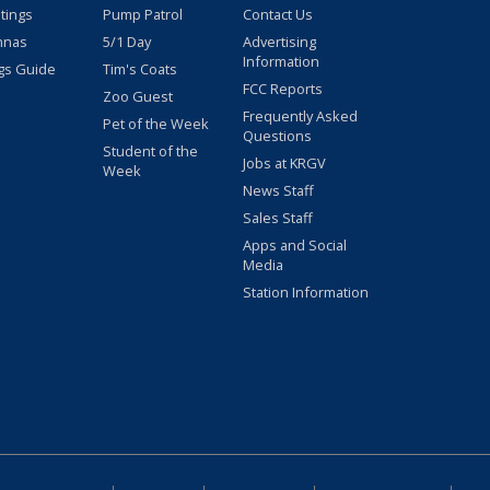
stings
Pump Patrol
Contact Us
nnas
5/1 Day
Advertising
Information
gs Guide
Tim's Coats
FCC Reports
Zoo Guest
Frequently Asked
Pet of the Week
Questions
Student of the
Jobs at KRGV
Week
News Staff
Sales Staff
Apps and Social
Media
Station Information