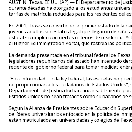
AUSTIN, Texas, EE.UU. (AP) — El Departamento de Justic
durante décadas ha otorgado a los estudiantes universit
tarifas de matrícula reducidas para los residentes del es
En 2001, Texas se convirtió en el primer estado de la n
jóvenes adultos sin estatus legal que llegaron de niños 
estatal si cumplen con ciertos criterios de residencia. 
el Higher Ed Immigration Portal, que rastrea las polític
La demanda presentada en el tribunal federal de Texas so
legisladores republicanos del estado han intentado de
reciente del gobierno federal para tomar medidas enérgi
"En conformidad con la ley federal, las escuelas no pue
no proporcionan a los ciudadanos de Estados Unidos", se
Departamento de Justicia luchará incansablemente para r
Estados Unidos no sean tratados como ciudadanos de se
Según la Alianza de Presidentes sobre Educación Superio
de líderes universitarios enfocado en la política de in
están matriculados en universidades y colegios de Texa
___