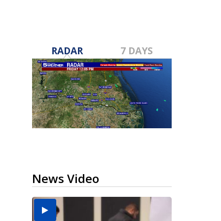
RADAR
7 DAYS
News Video