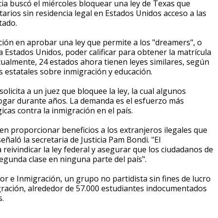
ia buscó el miércoles bloquear una ley de Texas que
arios sin residencia legal en Estados Unidos acceso a las
tado.
ación en aprobar una ley que permite a los "dreamers", o
a Estados Unidos, poder calificar para obtener la matrícula
Actualmente, 24 estados ahora tienen leyes similares, según
as estatales sobre inmigración y educación.
licita a un juez que bloquee la ley, la cual algunos
rogar durante años. La demanda es el esfuerzo más
cas contra la inmigración en el país.
den proporcionar beneficios a los extranjeros ilegales que
ñaló la secretaria de Justicia Pam Bondi. "El
eivindicar la ley federal y asegurar que los ciudadanos de
gunda clase en ninguna parte del país".
r e Inmigración, un grupo no partidista sin fines de lucro
migración, alrededor de 57.000 estudiantes indocumentados
s.