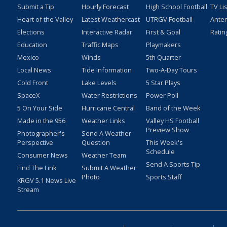
Submit a Tip
Hourly Forecast
High School Football
TV Li
Heart of the Valley
Latest Weathercast
UTRGV Football
Ante
Elections
Interactive Radar
First & Goal
Ratin
Education
Traffic Maps
Playmakers
Mexico
Winds
5th Quarter
Local News
Tide Information
Two-A-Day Tours
Cold Front
Lake Levels
5 Star Plays
SpaceX
Water Restrictions
Power Poll
5 On Your Side
Hurricane Central
Band of the Week
Made in the 956
Weather Links
Valley HS Football
Preview Show
Photographer's
Send A Weather
Perspective
Question
This Week's
Schedule
Consumer News
Weather Team
Send A Sports Tip
Find The Link
Submit A Weather
Photo
Sports Staff
KRGV 5.1 News Live
Stream