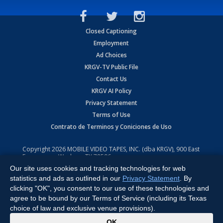
Closed Captioning
Employment
Ad Choices
KRGV-TV Public File
Contact Us
KRGV AI Policy
Privacy Statement
Terms of Use
Contrato de Terminos y Coniciones de Uso
Copyright
2026
MOBILE VIDEO TAPES, INC. (dba KRGV), 900 East
Expressway, Weslaco, TX 78596.
Our site uses cookies and tracking technologies for web
All Rights Reserved. Powered by:
Ruby Shore Software
statistics and ads as outlined in our
Privacy Statement
. By
clicking "OK", you consent to our use of these technologies and
agree to be bound by our Terms of Service (including its Texas
choice of law and exclusive venue provisions).
x
OK