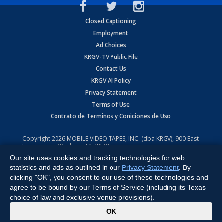
Closed Captioning
Employment
Ad Choices
KRGV-TV Public File
Contact Us
KRGV AI Policy
Privacy Statement
Terms of Use
Contrato de Terminos y Coniciones de Uso
Copyright
2026
MOBILE VIDEO TAPES, INC. (dba KRGV), 900 East
Expressway, Weslaco, TX 78596.
Our site uses cookies and tracking technologies for web
All Rights Reserved. Powered by:
Ruby Shore Software
statistics and ads as outlined in our
Privacy Statement
. By
clicking "OK", you consent to our use of these technologies and
agree to be bound by our Terms of Service (including its Texas
choice of law and exclusive venue provisions).
x
OK