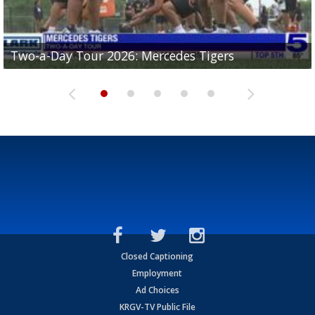
Two-a-Day Tour 2026: Mercedes Tigers
Two-a-Day Tour 2026: Progreso Red Ants
Two-a-Day Tour 2026: Donna Redskins
Two-a-Day Tour 2026: Brownsville Pace Vikings
Two-a-Day Tour 2026: La Joya Coyotes
Closed Captioning
Employment
Ad Choices
KRGV-TV Public File