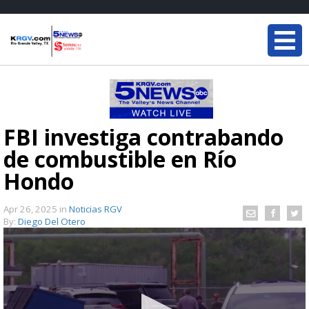
FBI investiga contrabando
de combustible en Río
Hondo
Apr 26, 2025
in
Noticias RGV
By:
Diego Del Otero