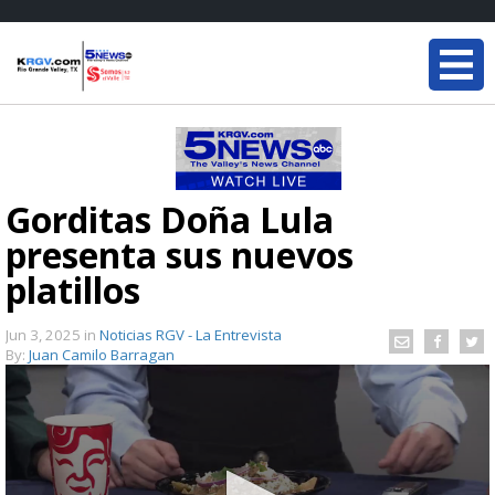
Gorditas Doña Lula
presenta sus nuevos
platillos
Jun 3, 2025
in
Noticias RGV - La Entrevista
By:
Juan Camilo Barragan