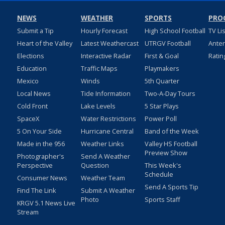
NEWS
WEATHER
SPORTS
PRO
Submit a Tip
Hourly Forecast
High School Football
TV Li
Heart of the Valley
Latest Weathercast
UTRGV Football
Ante
Elections
Interactive Radar
First & Goal
Ratin
Education
Traffic Maps
Playmakers
Mexico
Winds
5th Quarter
Local News
Tide Information
Two-A-Day Tours
Cold Front
Lake Levels
5 Star Plays
SpaceX
Water Restrictions
Power Poll
5 On Your Side
Hurricane Central
Band of the Week
Made in the 956
Weather Links
Valley HS Football
Preview Show
Photographer's
Send A Weather
Perspective
Question
This Week's
Schedule
Consumer News
Weather Team
Send A Sports Tip
Find The Link
Submit A Weather
Photo
Sports Staff
KRGV 5.1 News Live
Stream