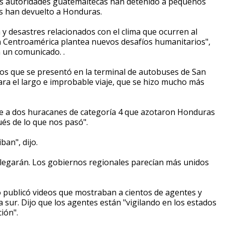
as autoridades guatemaltecas han detenido a pequeños
los han devuelto a Honduras.
 y desastres relacionados con el clima que ocurren al
n Centroamérica plantea nuevos desafíos humanitarios",
en un comunicado. .
os que se presentó en la terminal de autobuses de San
ra el largo e improbable viaje, que se hizo mucho más
ose a dos huracanes de categoría 4 que azotaron Honduras
s de lo que nos pasó".
ban", dijo.
llegarán. Los gobiernos regionales parecían más unidos
co publicó videos que mostraban a cientos de agentes y
sur. Dijo que los agentes están "vigilando en los estados
ación".