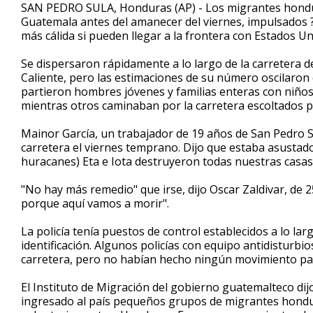
seconds
SAN PEDRO SULA, Honduras (AP) - Los migrantes hondu
of
Guatemala antes del amanecer del viernes, impulsados ?
2
más cálida si pueden llegar a la frontera con Estados Un
minutes,
7
seconds
Volume
Se dispersaron rápidamente a lo largo de la carretera d
90%
Caliente, pero las estimaciones de su número oscilaron e
partieron hombres jóvenes y familias enteras con niñ
mientras otros caminaban por la carretera escoltados por
Mainor García, un trabajador de 19 años de San Pedro S
carretera el viernes temprano. Dijo que estaba asustado 
huracanes) Eta e Iota destruyeron todas nuestras casas
"No hay más remedio" que irse, dijo Oscar Zaldivar, de 2
porque aquí vamos a morir".
La policía tenía puestos de control establecidos a lo la
identificación. Algunos policías con equipo antidisturbi
carretera, pero no habían hecho ningún movimiento pa
El Instituto de Migración del gobierno guatemalteco dijo
ingresado al país pequeños grupos de migrantes hond