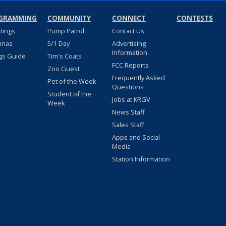
GRAMMING
COMMUNITY
CONNECT
CONTESTS
stings
Pump Patrol
Contact Us
nnas
5/1 Day
Advertising
Information
gs Guide
Tim's Coats
FCC Reports
Zoo Guest
Frequently Asked
Pet of the Week
Questions
Student of the
Jobs at KRGV
Week
News Staff
Sales Staff
Apps and Social
Media
Station Information