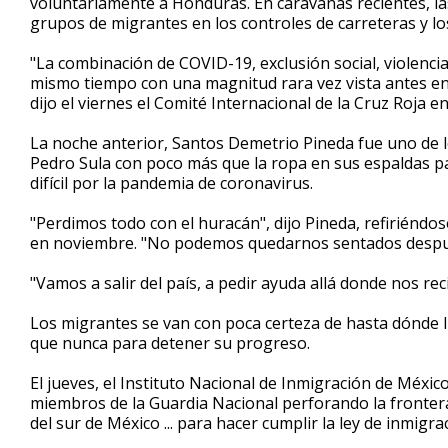
voluntariamente a Honduras. En caravanas recientes, l
grupos de migrantes en los controles de carreteras y 
"La combinación de COVID-19, exclusión social, violencia
mismo tiempo con una magnitud rara vez vista antes e
dijo el viernes el Comité Internacional de la Cruz Roja 
La noche anterior, Santos Demetrio Pineda fue uno de l
Pedro Sula con poco más que la ropa en sus espaldas pa
difícil por la pandemia de coronavirus.
"Perdimos todo con el huracán", dijo Pineda, refiriénd
en noviembre. "No podemos quedarnos sentados despué
"Vamos a salir del país, a pedir ayuda allá donde nos reci
Los migrantes se van con poca certeza de hasta dónde 
que nunca para detener su progreso.
El jueves, el Instituto Nacional de Inmigración de Méxi
miembros de la Guardia Nacional perforando la frontera 
del sur de México ... para hacer cumplir la ley de inmigr