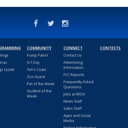
GRAMMING
COMMUNITY
CONNECT
CONTESTS
stings
Pump Patrol
Contact Us
nnas
5/1 Day
Advertising
Information
gs Guide
Tim's Coats
FCC Reports
Zoo Guest
Frequently Asked
Pet of the Week
Questions
Student of the
Jobs at KRGV
Week
News Staff
Sales Staff
Apps and Social
Media
Station Information