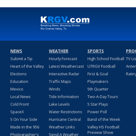
NEWS
WEATHER
SPORTS
PRO
Submit a Tip
Hourly Forecast
High School Football
TV Li
Heart of the Valley
Latest Weathercast
UTRGV Football
Ante
Elections
Interactive Radar
First & Goal
Ratin
Education
Traffic Maps
Playmakers
Mexico
Winds
5th Quarter
Local News
Tide Information
Two-A-Day Tours
Cold Front
Lake Levels
5 Star Plays
SpaceX
Water Restrictions
Power Poll
5 On Your Side
Hurricane Central
Band of the Week
Made in the 956
Weather Links
Valley HS Football
Preview Show
Photographer's
Send A Weather