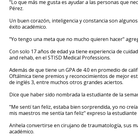
"Lo que más me gusta es ayudar a las personas que neces
of
Pérez.
3
minutes,
14
Un buen corazón, inteligencia y constancia son algunos d
seconds
Volume
éxito académico.
90%
"Yo tengo una meta que no mucho quieren hacer" agre
Con solo 17 años de edad ya tiene experiencia de cuidad
and rehab, en el STISD Medical Professions.
Además de que tiene un GPA de 4.0 en promedio de califi
Oftálmica tiene premios y reconocimientos de mejor est
de inglés 3, entre muchos otros grandes aciertos.
Dice que haber sido nombrada la estudiante de la semana
"Me sentí tan feliz, estaba bien sorprendida, yo no creí
mis maestros me sentía tan feliz" expreso la estudiante
Anhela convertirse en cirujano de traumatología, sus m
académico.